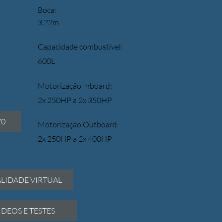
Boca:
3,22m
Capacidade combustível:
600L
Motorização Inboard:
2x 250HP a 2x 350HP
70
Motorização Outboard:
2x 250HP a 2x 400HP
ALIDADE VIRTUAL
IDEOS E TESTES