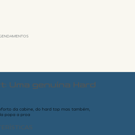
GENDAMENTOS
t: Uma genuína Hard
forto da cabine, do hard top mas também,
ada popa a proa
TERÍSTICAS