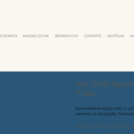
M SOMOS
MODELOS NX
SEMINOVOS
CONTATO
NOTÍCIAS
A
NX 370 Spor
Top
Essa embarcação traz o con
permite a circulação facilit
PRINCIPAIS CARAC