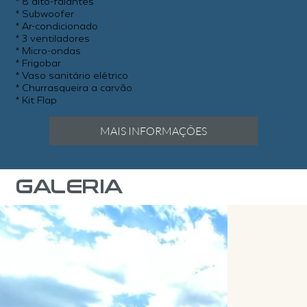
* 8 alto-falantes
* Subwoofer
* Ar-condicionado
* 3 ventiladores
* Micro-ondas
* Frigobar
* Vaso sanitário elétrico
* Churrasqueira a carvão
* Kit Flap
MAIS INFORMAÇÕES
GALERIA