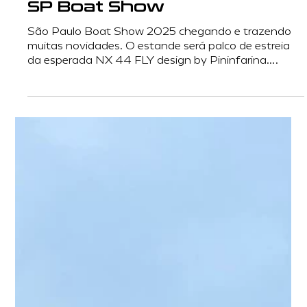
SP Boat Show
São Paulo Boat Show 2025 chegando e trazendo
muitas novidades. O estande será palco de estreia
da esperada NX 44 FLY design by Pininfarina.
Também serão apresentados os projetos NX 62
Design By Pininfarina e NX 31 Impact. Além de todo
o mix de produtos de 26 a 50 fly que estará
exposto. A feira é sempre um lugar de ver belas
embarcações e fazer bons negócios, aguardamos
você.