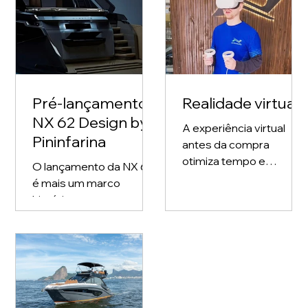
Pré-lançamento
Realidade virtual
NX 62 Design by
A experiência virtual
Pininfarina
antes da compra
otimiza tempo e
O lançamento da NX 62
qualidade de
é mais um marco
demonstração de
histórico para a marca e
grandens
também para o
embarcações.
segmento pois trata-se
de uma embarcação de
projeto totalmente
novo. O projeto está
sendo totalmente