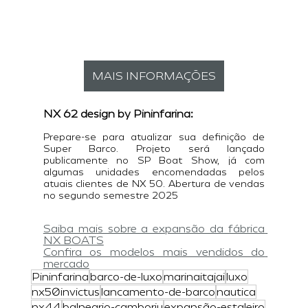
MAIS INFORMAÇÕES
NX 62 design by Pininfarina:
Prepare-se para atualizar sua definição de 
Super Barco. Projeto será lançado 
publicamente no SP Boat Show, já com 
algumas unidades encomendadas pelos 
atuais clientes de NX 50. Abertura de vendas 
no segundo semestre 2025
Saiba mais sobre a expansão da fábrica 
NX BOATS
Confira os modelos mais vendidos do 
mercado
Pininfarina
barco-de-luxo
marinaitajai
luxo
nx50invictus
lancamento-de-barco
nautica
nx44
balneario-camboriu
expansão-estaleiro