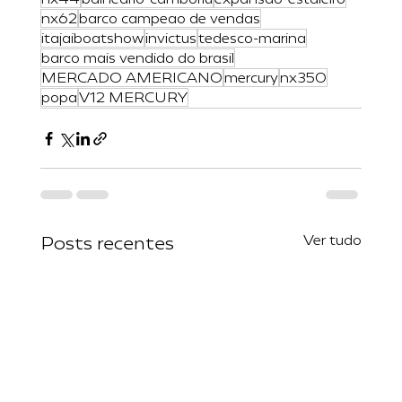
nx62
barco campeao de vendas
itajaiboatshow
invictus
tedesco-marina
barco mais vendido do brasil
MERCADO AMERICANO
mercury
nx350
popa
V12 MERCURY
Ver tudo
Posts recentes