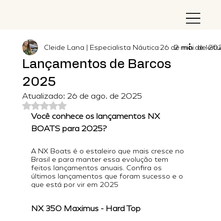
Cleide Lana | Especialista Náutica
26 de mai. de 20
2 min de leitu
Lançamentos de Barcos
2025
Atualizado:
26 de ago. de 2025
Avaliado com NaN de 5 estrelas.
Você conhece os lançamentos NX 
BOATS para 2025?
A NX Boats é o estaleiro que mais cresce no 
Brasil e para manter essa evolução tem 
feitos lançamentos anuais. Confira os 
últimos lançamentos que foram sucesso e o 
que está por vir em 2025
NX 350 Maximus - Hard Top