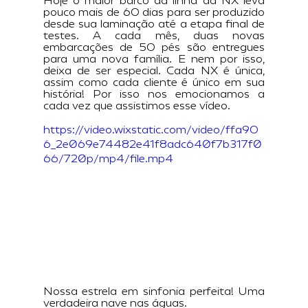
Hoje o maior barco da linha da NX leva 
pouco mais de 60 dias para ser produzido 
desde sua laminação até a etapa final de 
testes. A cada mês, duas novas 
embarcações de 50 pés são entregues 
para uma nova família. E nem por isso, 
deixa de ser especial. Cada NX é única, 
assim como cada cliente é único em sua 
história! Por isso nos emocionamos a 
cada vez que assistimos esse vídeo.
https://video.wixstatic.com/video/ffa90
6_2e069e74482e41f8adc640f7b317f0
66/720p/mp4/file.mp4
Nossa estrela em sinfonia perfeita! Uma 
verdadeira nave nas águas.