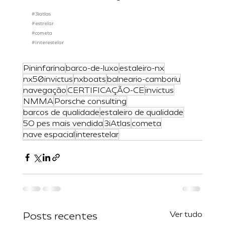
#3iatlas
#estrelar
#cometa
#interestelar
Pininfarina
barco-de-luxo
estaleiro-nx
nx50invictus
nxboats
balneario-camboriu
navegação
CERTIFICAÇÃO-CE
invictus
NMMA
Porsche consulting
barcos de qualidade
estaleiro de qualidade
50 pes mais vendida
3iAtlas
cometa
nave espacial
interestelar
Ver tudo
Posts recentes