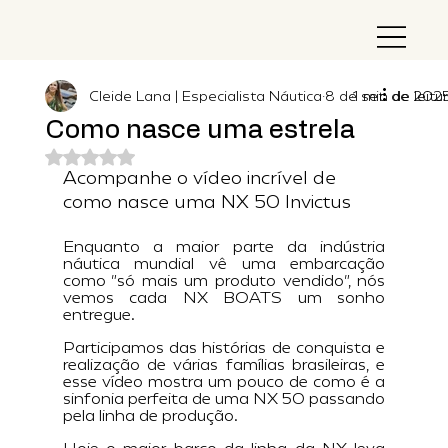
Cleide Lana | Especialista Náutica
8 de set. de 202
1 min de leitu
Como nasce uma estrela
Avaliado com NaN de 5 estrelas.
Acompanhe o vídeo incrível de 
como nasce uma NX 50 Invictus
Enquanto a maior parte da indústria 
náutica mundial vê uma embarcação 
como "só mais um produto vendido", nós 
vemos cada NX BOATS um sonho 
entregue. 
Participamos das histórias de conquista e 
realização de várias famílias brasileiras, e 
esse vídeo mostra um pouco de como é a 
sinfonia perfeita de uma NX 50 passando 
pela linha de produção. 